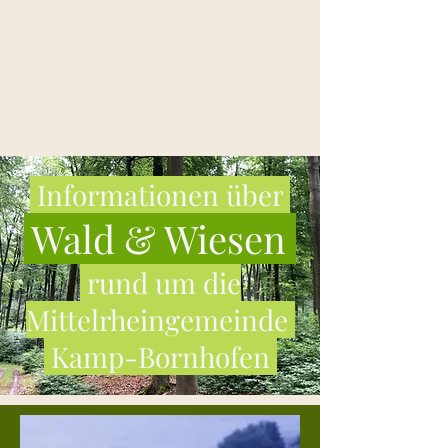
.
Informationen über
.
.
Wald & Wiesen
.
.
rund um die
Mittelrheingemeinde
.
.
Kamp-Bornhofen
.