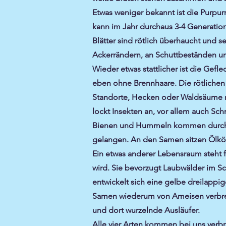
Etwas weniger bekannt ist die Purpurr
kann im Jahr durchaus 3-4 Generation
Blätter sind rötlich überhaucht und s
Ackerrändern, an Schuttbeständen und
Wieder etwas stattlicher ist die Gefle
eben ohne Brennhaare. Die rötlichen 
Standorte, Hecken oder Waldsäume mi
lockt Insekten an, vor allem auch Sc
Bienen und Hummeln kommen durch di
gelangen. An den Samen sitzen Ölkörp
Ein etwas anderer Lebensraum steht f
wird. Sie bevorzugt Laubwälder im S
entwickelt sich eine gelbe dreilappi
Samen wiederum von Ameisen verbrei
und dort wurzelnde Ausläufer.
Alle vier Arten kommen bei uns verb