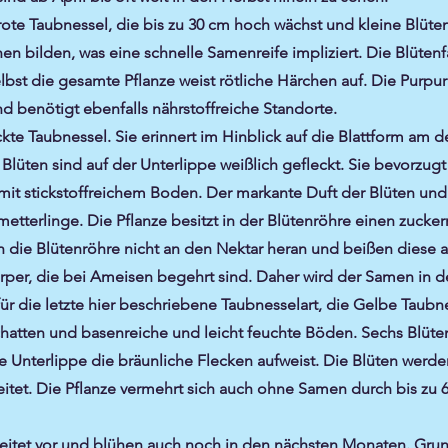
ote Taubnessel, die bis zu 30 cm hoch wächst und kleine Blüten
en bilden, was eine schnelle Samenreife impliziert. Die Blütenf
elbst die gesamte Pflanze weist rötliche Härchen auf. Die Purp
 benötigt ebenfalls nährstoffreiche Standorte.
ckte Taubnessel. Sie erinnert im Hinblick auf die Blattform am d
Blüten sind auf der Unterlippe weißlich gefleckt. Sie bevorzug
t stickstoffreichem Boden. Der markante Duft der Blüten und 
hmetterlinge. Die Pflanze besitzt in der Blütenröhre einen zuck
e Blütenröhre nicht an den Nektar heran und beißen diese au
er, die bei Ameisen begehrt sind. Daher wird der Samen in de
ür die letzte hier beschriebene Taubnesselart, die Gelbe Taub
chatten und basenreiche und leicht feuchte Böden. Sechs Blüte
ge Unterlippe die bräunliche Flecken aufweist. Die Blüten wer
tet. Die Pflanze vermehrt sich auch ohne Samen durch bis zu
reitet vor und blühen auch noch in den nächsten Monaten. Gr