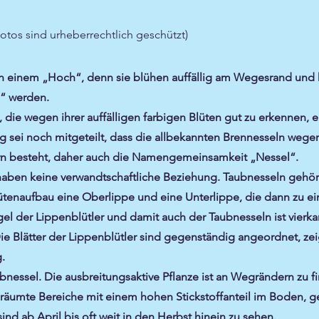
u
otos sind urheberrechtlich geschützt)
in einem „Hoch“, denn sie blühen auffällig am Wegesrand un
“ werden.
n, die wegen ihrer auffälligen farbigen Blüten gut zu erkennen
ung sei noch mitgeteilt, dass die allbekannten Brennesseln weg
ern besteht, daher auch die Namengemeinsamkeit „Nessel“.
ben keine verwandtschaftliche Beziehung. Taubnesseln gehöre
Blütenaufbau eine Oberlippe und eine Unterlippe, die dann zu ei
der Lippenblütler und damit auch der Taubnesseln ist vierkant
 Die Blätter der Lippenblütler sind gegenständig angeordnet, z
.
bnessel. Die ausbreitungsaktive Pflanze ist an Wegrändern zu f
räumte Bereiche mit einem hohen Stickstoffanteil im Boden, g
d ab April bis oft weit in den Herbst hinein zu sehen.